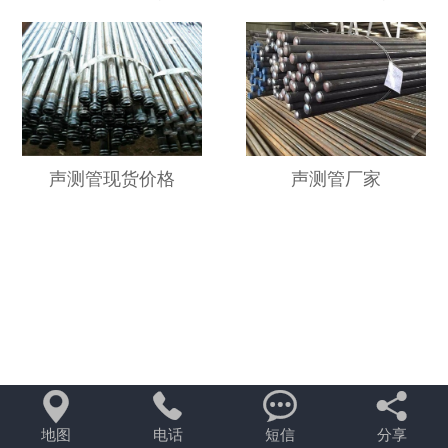
声测管现货价格
声测管厂家




地图
电话
短信
分享