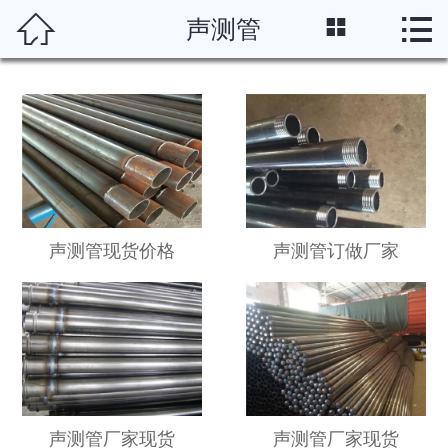




声测管
首页
关于我们
产品中心
新闻资讯
成功案例
声测管现货价格
声测管订做厂家
公司环境
人才招聘
联系我们
声测管厂家现货
声测管厂家现货