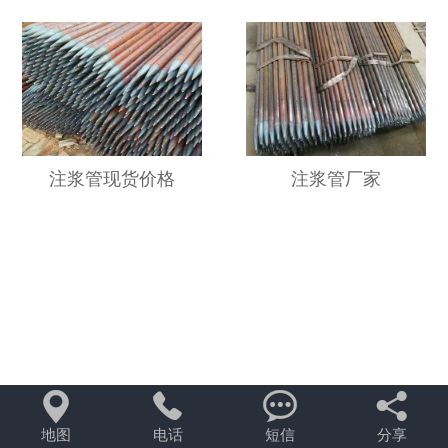
注浆管现货价格
注浆管厂家




地图
电话
短信
分享